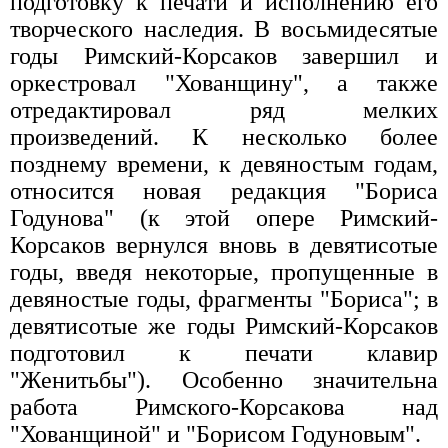
подготовку к печати и исполнению его
творческого наследия. В восьмидесятые
годы Римский-Корсаков завершил и
оркестровал "Хованщину", а также
отредактировал ряд мелких
произведений. К несколько более
позднему времени, к девяностым годам,
относится новая редакция "Бориса
Годунова" (к этой опере Римский-
Корсаков вернулся вновь в девятисотые
годы, введя некоторые, пропущенные в
девяностые годы, фрагменты "Бориса"; в
девятисотые же годы Римский-Корсаков
подготовил к печати клавир
"Женитьбы"). Особенно значительна
работа Римского-Корсакова над
"Хованщиной" и "Борисом Годуновым".