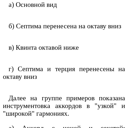
а) Основной вид
б) Септима перенесена на октаву вниз
в) Квинта октавой ниже
г) Септима и терция перенесены на
октаву вниз
Далее на группе примеров показана
инструментовка аккордов в "узкой" и
"широкой" гармониях.
а) Аккорд с ноной и секстой: