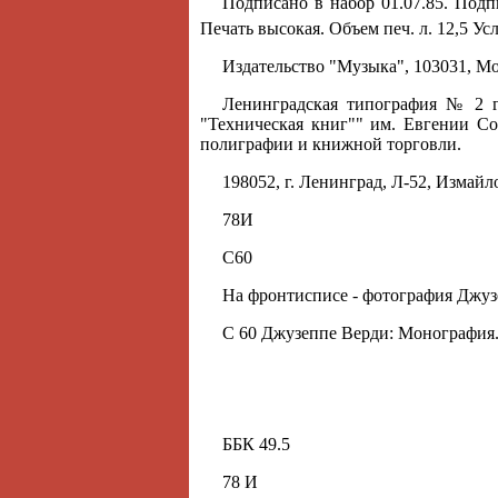
Подписано в набор 01.07.85. Подп
Печать высокая. Объем печ. л. 12,5 Усл.
Издательство "Музыка", 103031, Мо
Ленинградская типография № 2 г
"Техническая книг"" им. Евгении С
полиграфии и книжной торговли.
198052, г. Ленинград, Л-52, Измайл
78И
С60
На фронтисписе - фотография Джуз
С 60 Джузеппе Верди: Монография. 4-
ББК 49.5
78 И