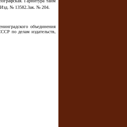
пографская. Гарнитура тайм
. Изд. № 13582.3ак. № 204.
енинградского объединения
ССР по делам издательств,