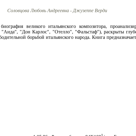
Соловцова Любовь Андреевна - Джузеппе Верди
биография великого итальянского композитора, проанализ
", "Аида", "Дон Карлос", "Отелло", "Фальстаф"), раскрыты глу
бодительной борьбой итальянского народа. Книга предназначае
1