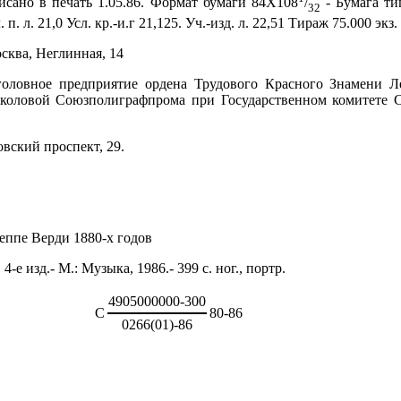
исано в печать 1.05.86. Формат бумаги 84Х108
/
- Бумага ти
32
 п. л. 21,0 Усл. кр.-и.г 21,125. Уч.-изд. л. 22,51 Тираж 75.000 экз
сква, Неглинная, 14
оловное предприятие ордена Трудового Красного Знамени Л
околовой Союзполиграфпрома при Государственном комитете С
овский проспект, 29.
еппе Верди 1880-х годов
е изд.- М.: Музыка, 1986.- 399 с. ног., портр.
4905000000-300
С
80-86
0266(01)-86