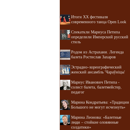
Итоги XX фестиваля
современного танца Open Look
Спекаткли Мариуса Петипа
определили Имперский русский
стиль
Родом из Астрахани. Легенда
балета Ростислав Захаров
Эстрадно–хореографический
женский ансамбль 'Чараўнiцы'
Мариус Иванович Петипа -
солист балета, балетмейстер,
педагог
Марина Кондратьева: «Традиции
Большого не могут исчезнуть»
Марина Леонова: «Балетные
люди – стойкие оловянные
солдатики»