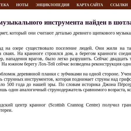
ТЕКА
НОТЫ
ЭНЦИКЛОПЕДИЯ
КАРТА САЙТА
ССЫЛКИ
музыкального инструмента найден в шотл
мет, который они считают деталью древнего щипкового музыка
ад на озере существовало поселение людей. Они жили на т
а сваях. На кранноге строился дом, а берегом кранноги соед
ер, нападения врагов, было легко разрушить. Сейчас двадцать
. На южном берегу Лох-Тей сейчас возведена реконструкция одн
обломок деревянной планки с зубчиками на одной стороне. Уче
ль струнных инструментов, которая поднимает струны над гриф
ло 500 года до нашей эры. По словам историка Джона Пёрсера 
ишь один аналогичный струнодержатель сравнимого возраста, к
ский центр кранног (Scottish Crannog Centre) получил гра
тереи.