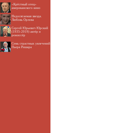
«Крёстный отец»
американского кино
Недосягаемая звезда.
Любовь Орлова
Сергей Юрьевич Юрский
(1935-2019) актёр и
режиссёр
Семь страстных увлечений
Пьера Ришара