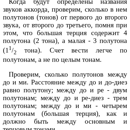
Когда будут определены названия
звуков аккорда, проверим, сколько в нем
полутонов (тонов) от первого до второго
звука, от второго до третьего, помня при
этом, что большая терция содержит 4
полутона (2 тона), а малая - 3 полутона
1
(1
/
тона). Счет вести легче по
2
полутонам, а не по целым тонам.
Проверим, сколько полутонов между
до и ми. Расстояние между до и до-диез
равно полутону; между до и ре - двум
полутонам; между до и ре-диез - трем
полутонам; между до и ми - четырем
полутонам (большая терция), как и
должно быть между основным и
терцовым тонами.